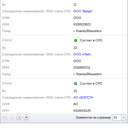
№:
11
Сокращенное наименование / ФИО члена СРО:
ООО "Кредо"
ОПФ:
ООО
ИНН:
6330033823
Город:
г. Новокуйбышевск
Статус:
Состоит в СРО
№:
12
Сокращенное наименование / ФИО члена СРО:
ООО «ПиК»
ОПФ:
ООО
ИНН:
6330005311
Город:
г. Новокуйбышевск
Статус:
Состоит в СРО
№:
15
Сокращенное наименование / ФИО члена СРО:
АО «ВЭПСП»
ОПФ:
АО
ИНН:
6316019129
Город:
г. Самара
Элементов на странице:
Статус:
Состоит в СРО