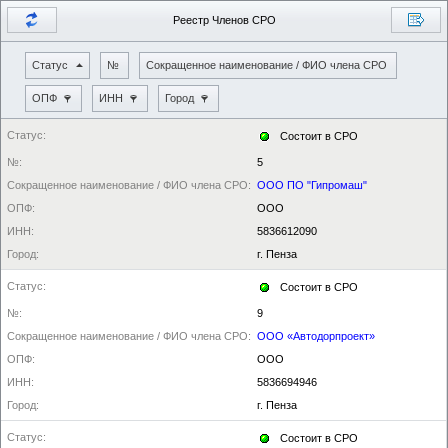
Реестр Членов СРО
Статус
№
Сокращенное наименование / ФИО члена СРО
ОПФ
ИНН
Город
Статус:
Состоит в СРО
№:
5
Сокращенное наименование / ФИО члена СРО:
ООО ПО "Гипромаш"
ОПФ:
ООО
ИНН:
5836612090
Город:
г. Пенза
Статус:
Состоит в СРО
№:
9
Сокращенное наименование / ФИО члена СРО:
ООО «Автодорпроект»
ОПФ:
ООО
ИНН:
5836694946
Город:
г. Пенза
Статус:
Состоит в СРО