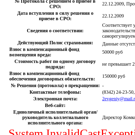
№ Протокола с решением о приеме в
22.12.2009, Пр
СРО:
Дата вступления в силу решения о
22.12.2009
приеме в СРО:
Соответствует 
Сведения о соответствии:
законодательcт
саморегулируе
Действующий Полис страхования:
Данные отсутс
Взнос в компенсационный фонд
50000 руб
возмещения вреда:
Стоимость работ по одному договору
не превышает 2
подряда:
Взнос в компенсационный фонд
150000 руб
обеспечения договорных обязательств:
№ Решения (протокола) о прекращении:
-
Контактные телефоны:
(8342) 24-23-50,
Электронная почта:
2evgeniy@mail.
Веб-сайт:
Единоличный исполнительный орган/
руководитель коллегиального
Директор Комк
исполнительного органа:
System.InvalidCastExcep